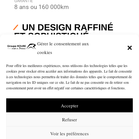
GARANTIE
8 ans ou 160 000km
UN DESIGN RAFFINÉ
ET SOPHISTIQUÉ
Gérer le consentement aux
Chaque détail de l’habitacle reflète une qualité
cookies
supérieure. Il allie à la perfection la fonctionnalité,
Pour offrir les meilleures expériences, nous utilisons des technologies telles que les
le savoir-faire japonais et un design soigné. Le
cookies pour stocker et/ou accéder aux informations des appareils. Le fait de consentir
Nouvel OUTLANDER intègre également les
à ces technologies nous permettra de traiter des données telles que le comportement de
navigation ou les ID uniques sur ce site. Le fait de ne pas consentir ou de retirer son
dernières technologies d’aide à la conduite et
consentement peut avoir un effet négatif sur certaines caractéristiques et fonctions.
d’infodivertissement, vous garantissant ainsi
sécurité, confort et praticité à chaque trajet.
Accepter
Refuser
Voir les préférences