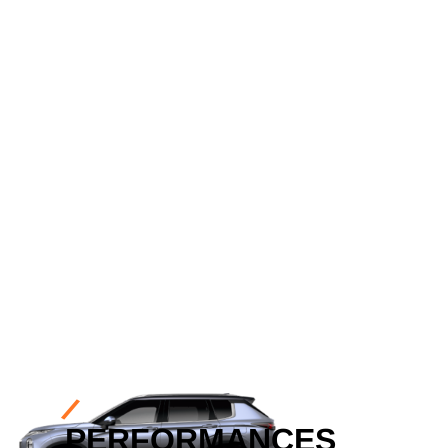
NOS VÉHICULES NEUFS
MITSUBISHI
OUTLANDER
ESSAYEZ-LA
PERFORMANCES