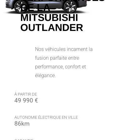
DE LA
MITSUBISHI
OUTLANDER
Nos véhicules incarnent la
fusion parfaite entre
performance, confort et
élégance.
À PARTIR DE
49 990 €
AUTONOMIE ÉLECTRIQUE EN VILLE
86km