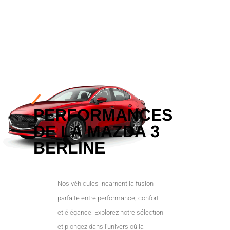
ESSAYEZ-LA
PERFORMANCES
DE LA MAZDA 3
BERLINE
Nos véhicules incarnent la fusion
parfaite entre performance, confort
et élégance. Explorez notre sélection
et plongez dans l’univers où la