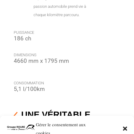
passion automobile prend vie à
chaque kilomètre parcouru.
PUISSANCE
186 ch
DIMENSIONS
4660 mm x 1795 mm
CONSOMMATION
5,1 l/100km
UNE VÉRITABLE
OEUVRE D’ART
Gérer le consentement aux
cookies