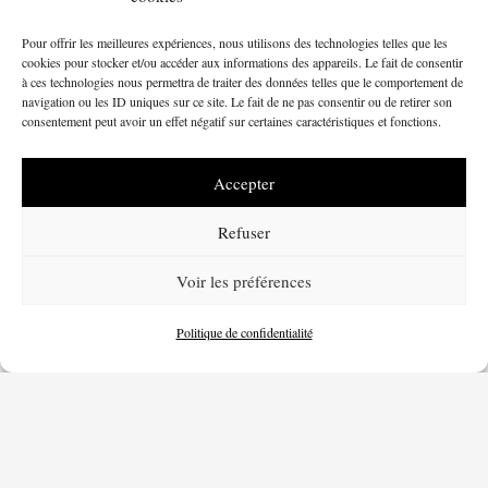
Avec ses lignes élégantes et ses reflets changeant
en fonction de l’environnement, la Mazda3 Berline
Pour offrir les meilleures expériences, nous utilisons des technologies telles que les
cookies pour stocker et/ou accéder aux informations des appareils. Le fait de consentir
est un pur joyau qui fait honneur à la tradition
à ces technologies nous permettra de traiter des données telles que le comportement de
navigation ou les ID uniques sur ce site. Le fait de ne pas consentir ou de retirer son
d’excellence japonaise. Ses qualités esthétiques et
consentement peut avoir un effet négatif sur certaines caractéristiques et fonctions.
son agrément de conduite procureront un véritable
sentiment d’euphorie partout où vous allez.
Accepter
Refuser
Voir les préférences
Politique de confidentialité