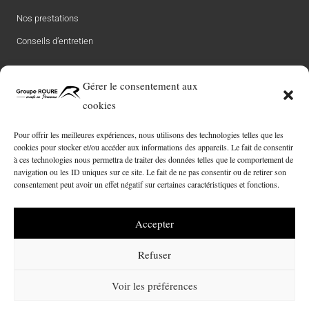
Nos prestations
Conseils d’entretien
Le groupe
Gérer le consentement aux
cookies
Notre Histoire
L’équipe Roure
Pour offrir les meilleures expériences, nous utilisons des technologies telles que les
cookies pour stocker et/ou accéder aux informations des appareils. Le fait de consentir
Carrière
à ces technologies nous permettra de traiter des données telles que le comportement de
navigation ou les ID uniques sur ce site. Le fait de ne pas consentir ou de retirer son
Engagement RSE
consentement peut avoir un effet négatif sur certaines caractéristiques et fonctions.
Contact
Accepter
© 2026 ROURE Automobiles – Site Réalisé par notre
agence web à
Montpellier – Pandora Communication
Refuser
Voir les préférences
Mentions Légales