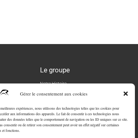
Le groupe
Notre Histoire
Gérer le consentement aux cookies
L’équipe Roure
Carrière
s meilleures expériences, nous utilisons des technologies telles que les cookies pour
accéder aux informations des appareils. Le fait de consentir à ces technologies nous
Engagement RSE
raiter des données telles que le comportement de navigation ou les ID uniques sur ce site.
pas consentir ou de retirer son consentement peut avoir un effet négatif sur certaines
Contact
s et fonctions.