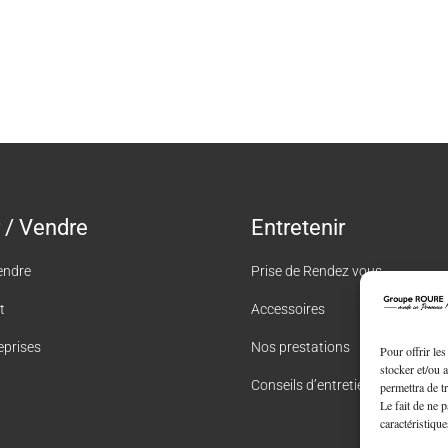
 / Vendre
Entretenir
endre
Prise de Rendez vous
t
Accessoires
eprises
Nos prestations
Pour offrir le
stocker et/ou 
Conseils d’entretien
permettra de t
Le fait de ne 
caractéristique