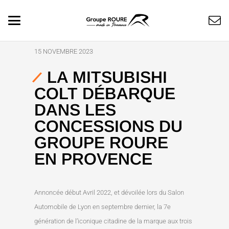
15 NOVEMBRE 2023
LA MITSUBISHI
COLT DÉBARQUE
DANS LES
CONCESSIONS DU
GROUPE ROURE
EN PROVENCE
Annoncée début Avril 2022, et dévoilée lors du Salon
Automobile de Lyon en septembre dernier, la 7e
génération de l’iconique citadine de la marque aux trois