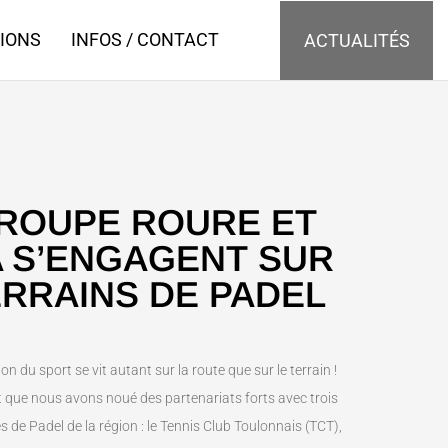
IONS
INFOS / CONTACT
ACTUALITÉS
GROUPE ROURE ET
 S’ENGAGENT SUR
ERRAINS DE PADEL
n du sport se vit autant sur la route que sur le terrain !
t que nous avons noué des partenariats forts avec trois
de Padel de la région : le Tennis Club Toulonnais (TCT),