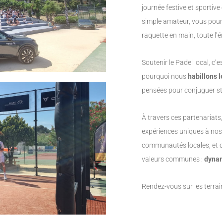
journée festive et sportiv
simple amateur, vous pour
raquette en main, toute l’é
Soutenir le Padel local, c’
pourquoi nous
habillons 
pensées pour conjuguer st
À travers ces partenariats,
expériences uniques à nos c
communautés locales, et 
valeurs communes :
dynam
Rendez-vous sur les terrai