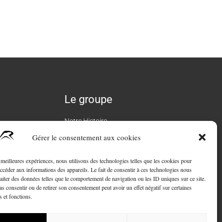
Le groupe
Notre Histoire
Gérer le consentement aux cookies
L’équipe Roure
Carrière
s meilleures expériences, nous utilisons des technologies telles que les cookies pour
accéder aux informations des appareils. Le fait de consentir à ces technologies nous
Engagement RSE
raiter des données telles que le comportement de navigation ou les ID uniques sur ce site.
pas consentir ou de retirer son consentement peut avoir un effet négatif sur certaines
Contact
s et fonctions.