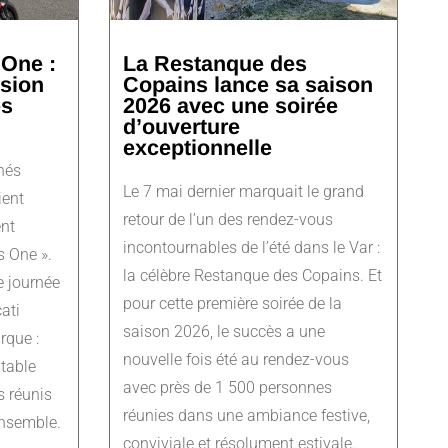
 One :
La Restanque des
ssion
Copains lance sa saison
es
2026 avec une soirée
d’ouverture
exceptionnelle
nés
Le 7 mai dernier marquait le grand
ient
retour de l’un des rendez-vous
nt
incontournables de l’été dans le Var :
s One ».
la célèbre Restanque des Copains. Et
 journée
pour cette première soirée de la
ati
saison 2026, le succès a une
rque :
nouvelle fois été au rendez-vous
itable
avec près de 1 500 personnes
 réunis
réunies dans une ambiance festive,
ensemble.
conviviale et résolument estivale.