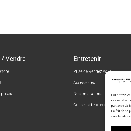
 / Vendre
Entretenir
endre
Prise de Rendez vous
t
Accessoires
eprises
Nos prestations
Pour offrir le
stocker et/ou 
Conseils d’entretien
permettra de t
Le fait de ne 
caractéristique