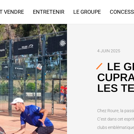
T VENDRE
ENTRETENIR
LE GROUPE
CONCESS
4 JUIN 2025
LE 
CUPRA
LES T
Chez Roure, la passio
C’est dans cet espri
clubs emblématiques 