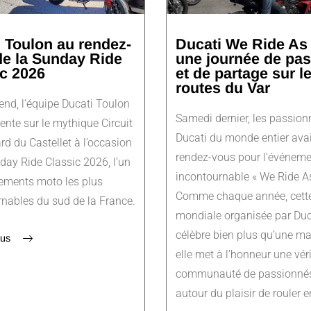
 Toulon au rendez-
Ducati We Ride As
de la Sunday Ride
une journée de pa
c 2026
et de partage sur l
routes du Var
nd, l’équipe Ducati Toulon
Samedi dernier, les passion
sente sur le mythique Circuit
Ducati du monde entier ava
rd du Castellet à l’occasion
rendez-vous pour l’événeme
day Ride Classic 2026, l’un
incontournable « We Ride A
ements moto les plus
Comme chaque année, cette
nables du sud de la France.
mondiale organisée par Duc
célèbre bien plus qu’une ma
lus
elle met à l’honneur une vér
communauté de passionnés
autour du plaisir de rouler 