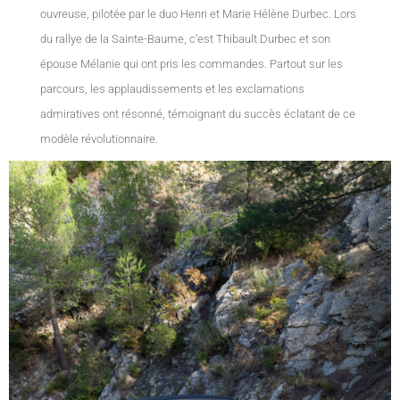
ouvreuse, pilotée par le duo Henri et Marie Hélène Durbec. Lors
du rallye de la Sainte-Baume, c’est Thibault Durbec et son
épouse Mélanie qui ont pris les commandes. Partout sur les
parcours, les applaudissements et les exclamations
admiratives ont résonné, témoignant du succès éclatant de ce
modèle révolutionnaire.