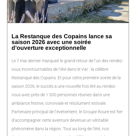
La Restanque des Copains lance sa
saison 2026 avec une soirée
d’ouverture exceptionnelle
Le 7 mai dernier marquait le grand retour de l’un des rendez-
vous incontournables de l’été dans le Var : la célèbre
Restanque des Copains. Et pour cette première soirée de la
saison 2026, le succès a une nouvelle fois été au rendez-
vous avec près de 1 500 personnes réunies dans une
ambiance festive, conviviale et résolument estivale.
Partenaire principal de l’événement, le Groupe Roure est fier
d’accompagner cette aventure devenue un véritable
phénomène dans la région. Tout au long de l’été, nos