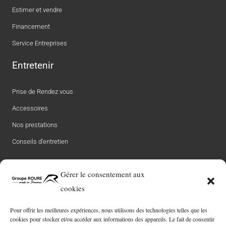
Estimer et vendre
Financement
Service Entreprises
Entretenir
Prise de Rendez vous
Accessoires
Nos prestations
Conseils d’entretien
Le groupe
Gérer le consentement aux
cookies
Notre Histoire
L’équipe Roure
Pour offrir les meilleures expériences, nous utilisons des technologies telles que les
cookies pour stocker et/ou accéder aux informations des appareils. Le fait de consentir
Carrière