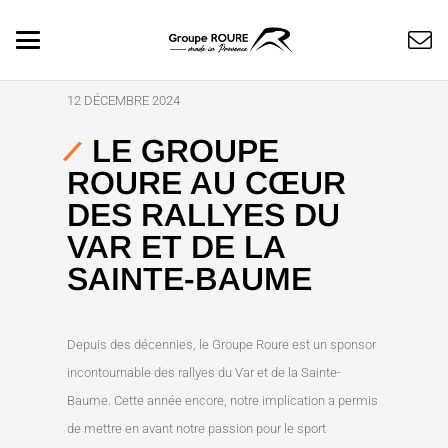
12 DÉCEMBRE 2024
LE GROUPE
ROURE AU CŒUR
DES RALLYES DU
VAR ET DE LA
SAINTE-BAUME
Depuis des décennies, le Groupe Roure est un sponsor
incontournable des rallyes du Var et de la Sainte-
Baume. Cette année encore, notre implication a permis
de mettre en avant notre passion pour le sport