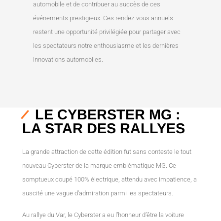
automobile et de contribuer au succès de ces
événements prestigieux. Ces rendez-vous annuels
restent une opportunité privilégiée pour partager avec
les spectateurs notre enthousiasme et les dernières
innovations automobiles.
LE CYBERSTER MG :
LA STAR DES RALLYES
La grande attraction de cette édition fut sans conteste le tout
nouveau Cyberster de la marque emblématique MG. Ce
somptueux coupé 100% électrique, attendu avec impatience, a
suscité une vague d’admiration parmi les spectateurs.
Au rallye du Var, le Cyberster a eu l’honneur d’être la voiture