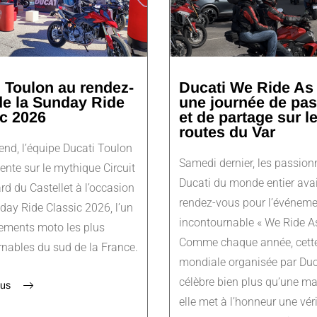
 Toulon au rendez-
Ducati We Ride As
de la Sunday Ride
une journée de pa
c 2026
et de partage sur l
routes du Var
nd, l’équipe Ducati Toulon
Samedi dernier, les passion
sente sur le mythique Circuit
Ducati du monde entier ava
rd du Castellet à l’occasion
rendez-vous pour l’événeme
day Ride Classic 2026, l’un
incontournable « We Ride A
ements moto les plus
Comme chaque année, cette
nables du sud de la France.
mondiale organisée par Duc
célèbre bien plus qu’une ma
lus
elle met à l’honneur une vér