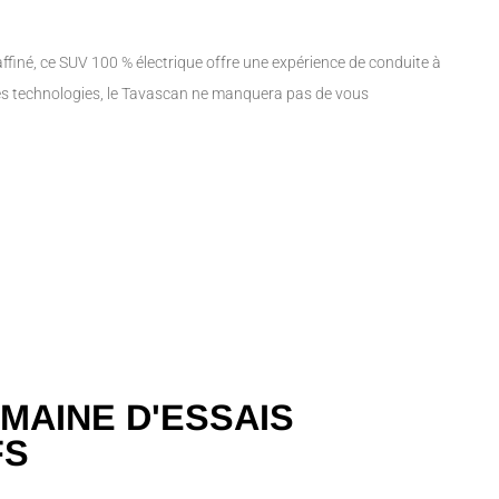
raffiné, ce SUV 100 % électrique offre une expérience de conduite à
les technologies, le Tavascan ne manquera pas de vous
MAINE D'ESSAIS
FS