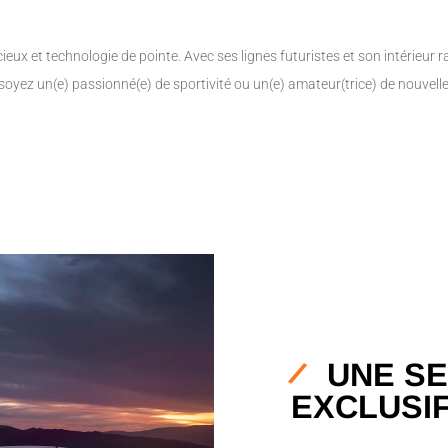
eux et technologie de pointe. Avec ses lignes futuristes et son intérieur 
soyez un(e) passionné(e) de sportivité ou un(e) amateur(trice) de nouvel
UNE SE
EXCLUSI