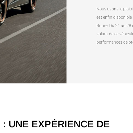
Nous avons le plais
est enfin disponibl
Roure. Du 21 au 28 
volant de ce véhicul
performances de pr
 : UNE EXPÉRIENCE DE