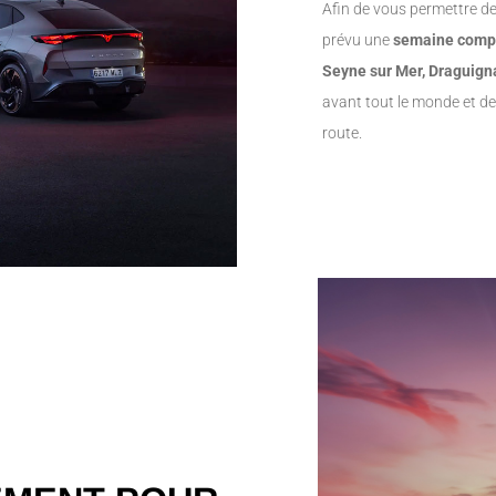
Afin de vous permettre d
prévu une
semaine compl
Seyne sur Mer, Draguign
avant tout le monde et de
route.