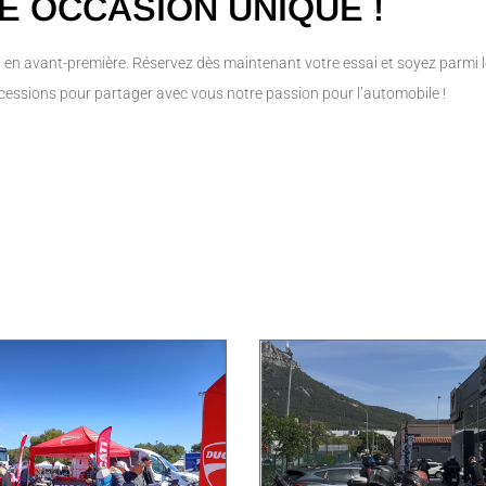
E OCCASION UNIQUE !
 en avant-première. Réservez dès maintenant votre essai et soyez parmi le
ssions pour partager avec vous notre passion pour l’automobile !