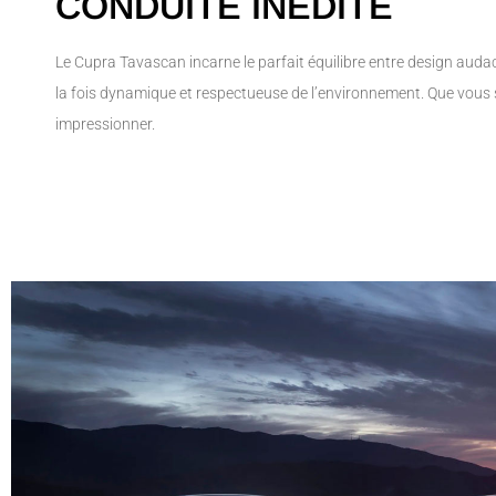
CONDUITE INÉDITE
Le Cupra Tavascan incarne le parfait équilibre entre design audaci
la fois dynamique et respectueuse de l’environnement. Que vous 
impressionner.