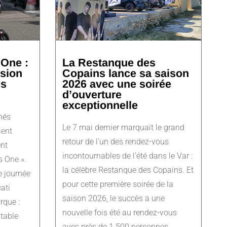
 One :
La Restanque des
ssion
Copains lance sa saison
es
2026 avec une soirée
d’ouverture
exceptionnelle
nés
Le 7 mai dernier marquait le grand
ient
retour de l’un des rendez-vous
nt
incontournables de l’été dans le Var :
s One ».
la célèbre Restanque des Copains. Et
 journée
pour cette première soirée de la
ati
saison 2026, le succès a une
rque :
nouvelle fois été au rendez-vous
itable
avec près de 1 500 personnes